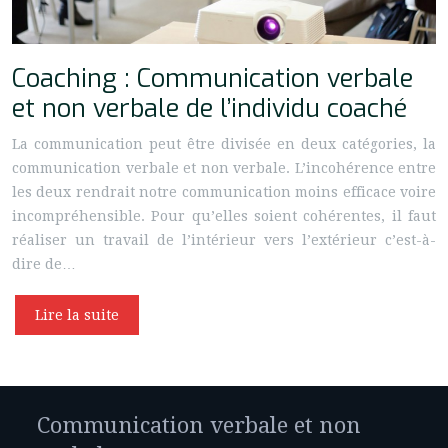
Coaching : Communication verbale
et non verbale de l’individu coaché
La communication peut être divisée en deux catégories, la
communication verbale et non verbale. L’incohérence entre
les deux rendrait notre communication moins efficace voire
incompréhensible. Pour qu’elles soient cohérentes, il faut
réaliser un travail de l’intérieur vers l’extérieur c’est-à-
dire de…
Lire la suite
Communication verbale et non