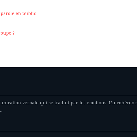
 parole en public
roupe ?
nication verbale qui se traduit par les émotions. L’incohéren
..