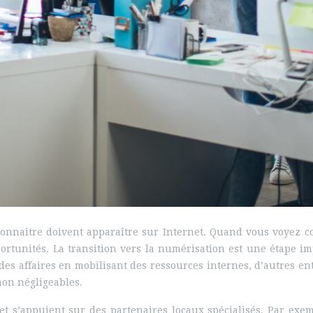
 connaître doivent apparaître sur Internet. Quand vous voyez 
tunités. La transition vers la numérisation est une étape im
e des affaires en mobilisant des ressources internes, d’autres e
non négligeables.
 et s’appuient sur des partenaires locaux spécialisés. Par ex