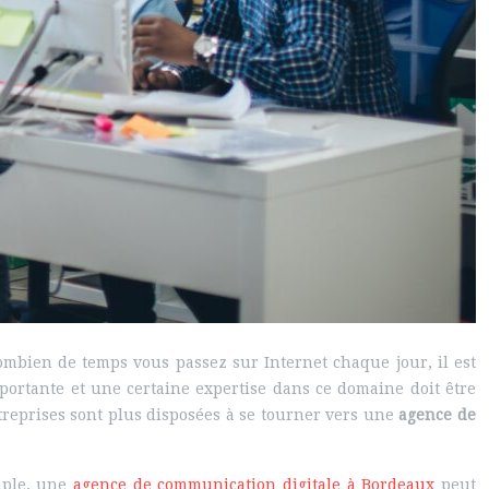
combien de temps vous passez sur Internet chaque jour, il est
portante et une certaine expertise dans ce domaine doit être
ntreprises sont plus disposées à se tourner vers une
agence de
emple, une
agence de communication digitale à Bordeaux
peut