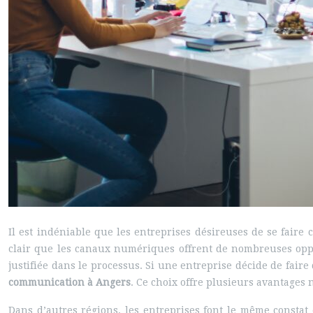
Il est indéniable que les entreprises désireuses de se faire
clair que les canaux numériques offrent de nombreuses oppor
justifiée dans le processus. Si une entreprise décide de fair
communication à Angers
. Ce choix offre plusieurs avantages 
Dans d’autres régions, les entreprises font le même constat