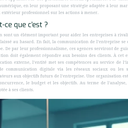
umérique, en leur proposant une stratégie adaptée à leur marché
d extérieur professionnel sur les actions à mener.
-ce que c’est ?
n sont un élément important pour aider les entreprises à rival
re laissé au hasard. En fait, la communication de l’entreprise s
pe. De par leur professionnalisme, ces agences serviront de gu
ation doit également répondre aux besoins des clients. À cet e
ion externe, l’entité met ses compétences au service de l’ima
 de communication digitale via les réseaux sociaux ou les 
teurs aux objectifs futurs de l’entreprise. Une organisation es
concurrence, le budget et les objectifs. Au terme de l’analyse
tée à ses clients.